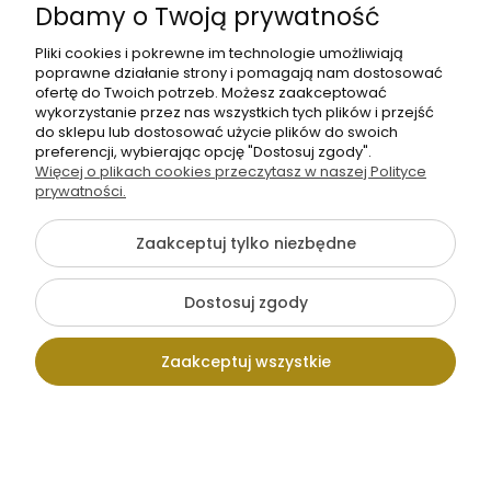
Dbamy o Twoją prywatność
Dziewczyny w
Dziewczyny w
−
+
−
+
kolorowych
mb
kokardach na
mb
Pliki cookies i pokrewne im technologie umożliwiają
kropkach [6-8]
niebieskim tle
poprawne działanie strony i pomagają nam dostosować
[6-8]
ofertę do Twoich potrzeb. Możesz zaakceptować
wykorzystanie przez nas wszystkich tych plików i przejść
Na zamówienie
Na zamówienie
do sklepu lub dostosować użycie plików do swoich
preferencji, wybierając opcję "Dostosuj zgody".
Więcej o plikach cookies przeczytasz w naszej Polityce
prywatności.
Zaakceptuj tylko niezbędne
SOFTSHELL
SOFTSHELL
WODOODPORNY
WODOODPORNY
K-POP
K-POP
Dostosuj zgody
55,00 zł
55,00 zł
Dziewczyny w
Dziewczyny w w
−
+
−
+
kolorowych
mb
koczkach na
mb
Zaakceptuj wszystkie
okularach,
żółto-
nasycone
pomarańczowym
1
2
3
4
5
...
11
kolory [6-8]
tle [6-8]
Kontakt
Wpisz szukaną
Konto
Koszyk