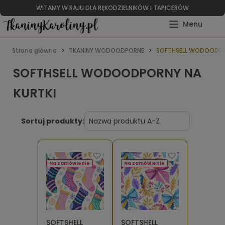
WITAMY W RAJU DLA RĘKODZIELNIKÓW I TAPICERÓW
Strona główna
TKANINY WODOODPORNE
SOFTHSELL WODOODPO
SOFTHSELL WODOODPORNY NA
KURTKI
Sortuj produkty:
Na zamówienie
Na zamówienie
SOFTSHELL
SOFTSHELL