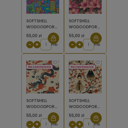
SOFTSHELL
SOFTSHELL
WODOODPORNY
WODOODPORNY
Kolorowe
Lilie różowe na
55,00 zł
55,00 zł
miasto [6-8]
ciemnozielonych
−
+
−
+
mb
liściach [6-8]
mb
Na zamówienie
Na zamówienie
SOFTSHELL
SOFTSHELL
WODOODPORNY
WODOODPORNY
Wzory
Wzory
55,00 zł
55,00 zł
orientalne -
orientalne -
−
+
−
+
Chiński smok w
mb
Laleczki w
mb