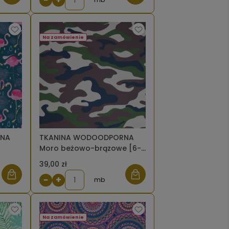
Na zamówienie
RNA
TKANINA WODOODPORNA
Moro beżowo-brązowe [6-
8]
39,00 zł
−
+
mb
Na zamówienie