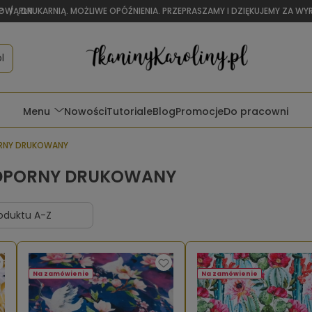
P
/
PLN
WITAMY W RAJU DLA RĘKODZIELNIKÓW I TAPICERÓW
l
Menu
Nowości
Tutoriale
Blog
Promocje
Do pracowni
NY DRUKOWANY
DPORNY DRUKOWANY
Na zamówienie
Na zamówienie