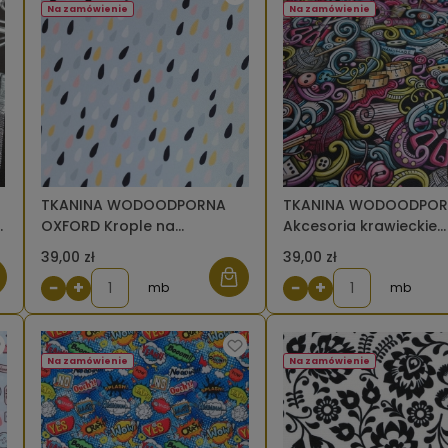
Na zamówienie
Na zamówienie
TKANINA WODOODPORNA
TKANINA WODOODPO
-
OXFORD Krople na
Akcesoria krawieckie
błękitnym [6-8]
miszmasz [6-8]
39,00 zł
39,00 zł
−
+
−
+
mb
mb
Na zamówienie
Na zamówienie