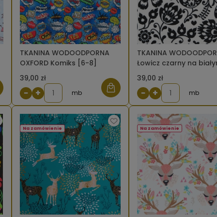
TKANINA WODOODPORNA
TKANINA WODOODPO
OXFORD Komiks [6-8]
Łowicz czarny na biał
8]
39,00 zł
39,00 zł
−
+
−
+
mb
mb
Na zamówienie
Na zamówienie