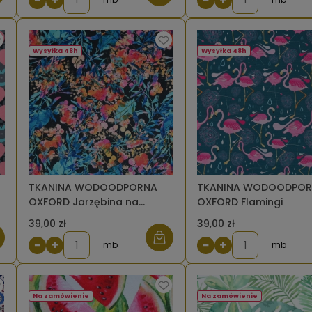
Wysyłka 48h
Wysyłka 48h
TKANINA WODOODPORNA
TKANINA WODOODPO
OXFORD Jarzębina na
OXFORD Flamingi
czarnym
39,00 zł
39,00 zł
−
+
−
+
mb
mb
Na zamówienie
Na zamówienie