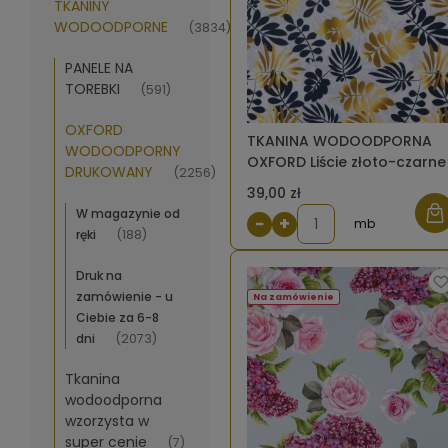
TKANINY
WODOODPORNE
(3834)
PANELE NA
TOREBKI
(591)
OXFORD
TKANINA WODOODPORNA
WODOODPORNY
OXFORD Liście złoto-czarne
DRUKOWANY
(2256)
39,00 zł
W magazynie od
−
+
mb
ręki
(188)
Druk na
zamówienie - u
Na zamówienie
Ciebie za 6-8
dni
(2073)
Tkanina
wodoodporna
wzorzysta w
super cenie
(7)