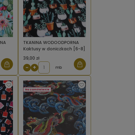
RNA
TKANINA WODOODPORNA
]
Kaktusy w doniczkach [6-8]
39,00 zł
−
+
mb
Na zamówienie