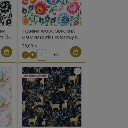
RNA
TKANINA WODOODPORNA
ym [6-
OXFORD Łowicz kolorowy na
białym [6-8]
39,00 zł
−
+
mb
Na zamówienie