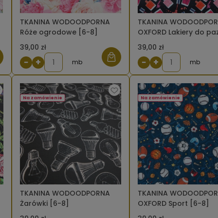
TKANINA WODOODPORNA
TKANINA WODOODPO
Róże ogrodowe [6-8]
OXFORD Lakiery do pa
[6-8]
39,00 zł
39,00 zł
−
+
−
+
mb
mb
Na zamówienie
Na zamówienie
TKANINA WODOODPORNA
TKANINA WODOODPO
Żarówki [6-8]
OXFORD Sport [6-8]