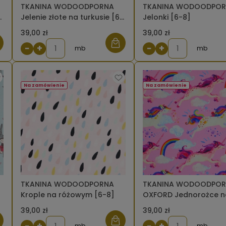
TKANINA WODOODPORNA
TKANINA WODOODPO
a
Jelenie złote na turkusie [6-
Jelonki [6-8]
8]
39,00 zł
39,00 zł
−
+
−
+
mb
mb
Na zamówienie
Na zamówienie
TKANINA WODOODPORNA
TKANINA WODOODPO
Krople na różowym [6-8]
OXFORD Jednorożce n
różowym [6-8]
39,00 zł
39,00 zł
−
+
−
+
mb
mb