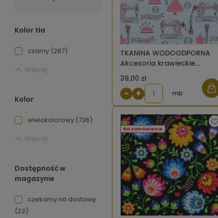
Kolor tła
czarny
(287)
TKANINA WODOODPORNA
Akcesoria krawieckie
Więcej
vintage [6-8]
39,00 zł
−
+
mb
Kolor
wielokolorowy
(736)
Na zamówienie
Więcej
Dostępność w
magazynie
czekamy na dostawę
(22)