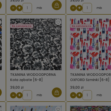
39,00 zł
39,00 zł
−
+
−
+
mb
mb
Na zamówienie
Na zamówienie
TKANINA WODOODPORNA
TKANINA WODOODPO
Koła zębate [6-8]
OXFORD Szminki [6-8]
39,00 zł
39,00 zł
−
+
−
+
mb
mb