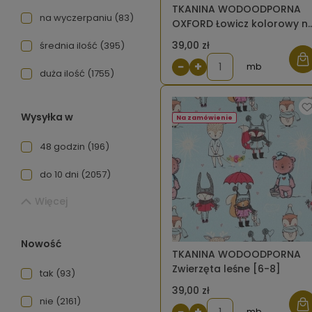
TKANINA WODOODPORNA
na wyczerpaniu
(83)
OXFORD Łowicz kolorowy n
czarnym [6-8]
39,00 zł
średnia ilość
(395)
−
+
mb
duża ilość
(1755)
Wysyłka w
Na zamówienie
48 godzin
(196)
do 10 dni
(2057)
Więcej
Nowość
TKANINA WODOODPORNA
Zwierzęta leśne [6-8]
tak
(93)
39,00 zł
nie
(2161)
−
+
mb