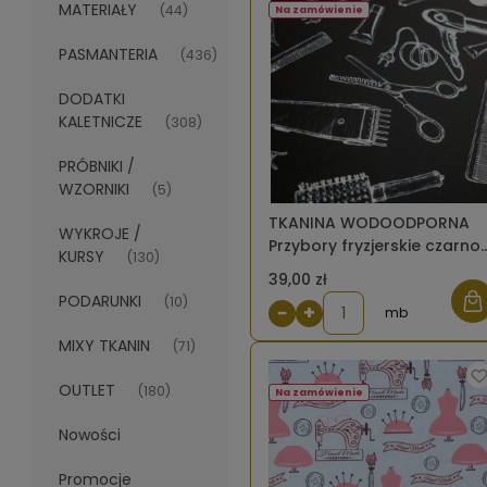
MATERIAŁY
(44)
Na zamówienie
PASMANTERIA
(436)
DODATKI
KALETNICZE
(308)
PRÓBNIKI /
WZORNIKI
(5)
TKANINA WODOODPORNA
WYKROJE /
Przybory fryzjerskie czarno
KURSY
(130)
białe [6-8]
39,00 zł
PODARUNKI
(10)
−
+
mb
MIXY TKANIN
(71)
OUTLET
(180)
Na zamówienie
Nowości
Promocje