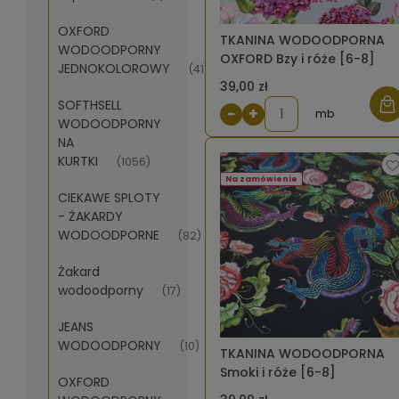
OXFORD
TKANINA WODOODPORNA
WODOODPORNY
OXFORD Bzy i róże [6-8]
JEDNOKOLOROWY
(41)
39,00 zł
SOFTHSELL
−
+
mb
WODOODPORNY
NA
KURTKI
(1056)
Na zamówienie
CIEKAWE SPLOTY
- ŻAKARDY
WODOODPORNE
(82)
Żakard
wodoodporny
(17)
JEANS
WODOODPORNY
(10)
TKANINA WODOODPORNA
Smoki i róże [6-8]
OXFORD