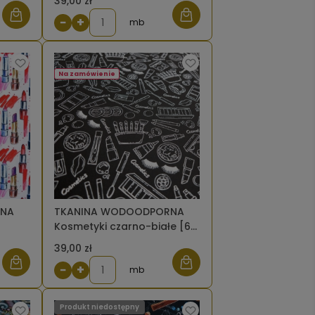
39,00 zł
−
+
mb
Na zamówienie
RNA
TKANINA WODOODPORNA
Kosmetyki czarno-białe [6-
8]
39,00 zł
−
+
mb
Produkt niedostępny