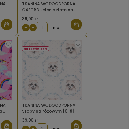
RNA
TKANINA WODOODPORNA
OXFORD Jelenie złote na
czarnym [6-8]
39,00 zł
−
+
mb
Na zamówienie
RNA
TKANINA WODOODPORNA
a
Szopy na różowym [6-8]
39,00 zł
−
+
mb