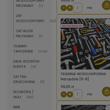
39,00 zł
WODOODPORNY
PIKOWANY
(7)
−
+
mb
LEN
WODOODPORNY
(32)
Na zamówienie
ORTALION
PIKOWANY
(1)
TKANINY
TAPICERSKIE
(1744)
DRUK WZORÓW
KLIENTA
(14)
TKANINA WODOODPORNA
SATYNA
Narzędzia [6-8]
DRUKOWANA
(11)
39,00 zł
EKOSKÓRA /
−
+
mb
SKAJ
(182)
INNE