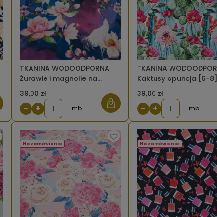
TKANINA WODOODPORNA
TKANINA WODOODPO
Żurawie i magnolie na
Kaktusy opuncja [6-8
ciemnym tle [6-8]
39,00 zł
39,00 zł
−
+
−
+
mb
mb
Na zamówienie
Na zamówienie