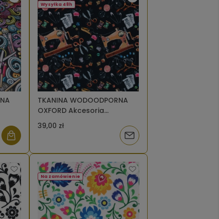
Wysyłka 48h
RNA
TKANINA WODOODPORNA
OXFORD Akcesoria
krawieckie na czarnym
39,00 zł
Powiadom
o
dostępności
Na zamówienie