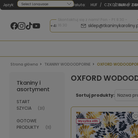
Język:
Waluta:
HUF
/
CZK
/
EUR
/
GB
Powered by
Skontaktuj się z nami! Pon - Pt 8:30 -
16:30
sklep@tkaninykaroliny.p
+48 605 141 363
Strona główna
TKANINY WODOODPORNE
OXFORD WODOODPOR
OXFORD WODOO
Tkaniny i
asortyment
Sortuj produkty:
START
SZYCIA
(31)
GOTOWE
Wysyłka 48h
PRODUKTY
(11)