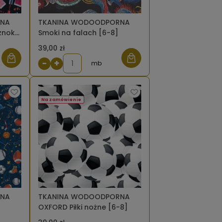
RNA
TKANINA WODOODPORNA
znokci
Smoki na falach [6-8]
39,00 zł
−
+
mb
Na zamówienie
RNA
TKANINA WODOODPORNA
OXFORD Piłki nożne [6-8]