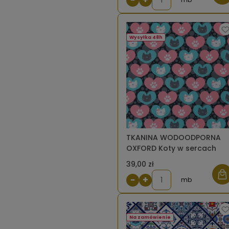
Wysyłka 48h
TKANINA WODOODPORNA
OXFORD Koty w sercach
39,00 zł
−
+
mb
Na zamówienie